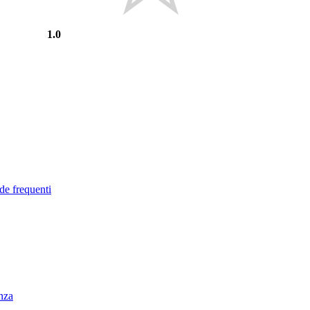
1.0
de frequenti
enza