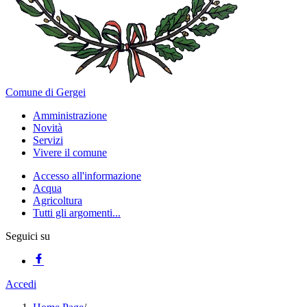
Comune di Gergei
Amministrazione
Novità
Servizi
Vivere il comune
Accesso all'informazione
Acqua
Agricoltura
Tutti gli argomenti...
Seguici su
Accedi